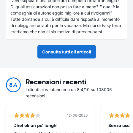
Devo stipulare una copertura completa della franchigia?
Di quali assicurazioni non posso fare a meno? E qual è la
compagnia di autonoleggio migliore a cui rivolgermi?
Tutte domande a cui è difficile dare risposta al momento
di noleggiare un’auto per le vacanze. Ma noi di EasyTerra
crediamo che non ci sia motivo di preoccuparsi
Consulta tutti gli articoli
Recensioni recenti
8.4
I clienti ci valutano con un 8.4/10 su 108006
recensioni
13-06-2026
Direi ok un po’ lunghi
Senza uscir