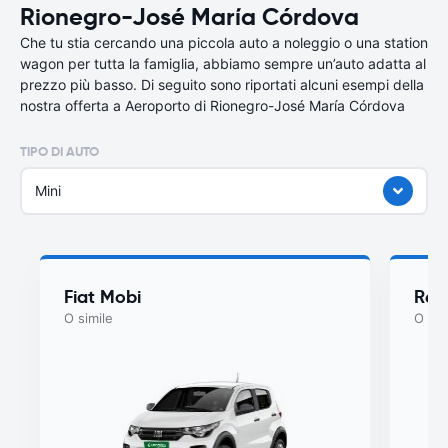
Rionegro-José María Córdova
Che tu stia cercando una piccola auto a noleggio o una station
wagon per tutta la famiglia, abbiamo sempre un’auto adatta al
prezzo più basso. Di seguito sono riportati alcuni esempi della
nostra offerta a Aeroporto di Rionegro-José María Córdova
TIPO DI AUTO
Mini
Fiat Mobi
Ren
O simile
O sim