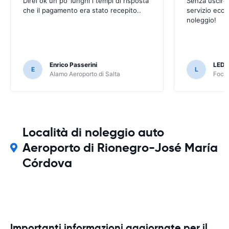
Direi ok un po’ lunghi i tempi di risposta
Senza uscire 
che il pagamento era stato recepito..
servizio ecce
noleggio!
Enrico Passerini
LED
E
L
Alamo Aeroporto di Salta
Foco 
Località di noleggio auto
Aeroporto di Rionegro-José María
Córdova
Importanti informazioni aggiornate per il