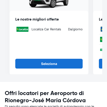
Le nostre migliori offerte
Le n
Localiza Car Rentals
Da
/giorno
Seleziona
Offri locatori per Aeroporto di
Rionegro-José María Córdova
Di seguito sono elencate le società di autonoleggio con le