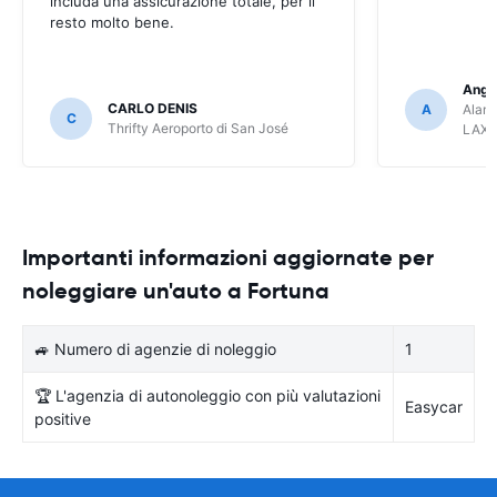
includa una assicurazione totale, per il
resto molto bene.
Ange
CARLO DENIS
A
Alamo
C
Thrifty Aeroporto di San José
LAX
Importanti informazioni aggiornate per
noleggiare un'auto a Fortuna
🚙 Numero di agenzie di noleggio
1
🏆 L'agenzia di autonoleggio con più valutazioni
Easycar
positive