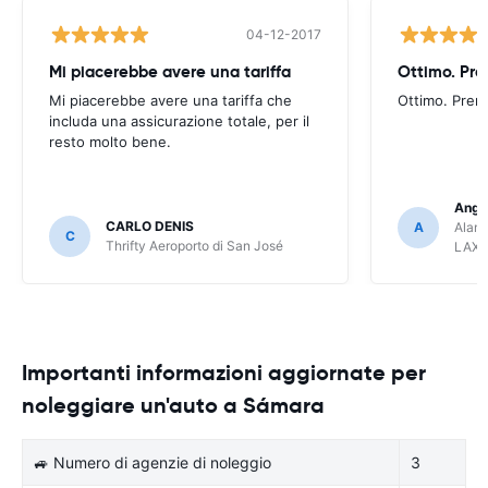
04-12-2017
Mi piacerebbe avere una tariffa
Mi piacerebbe avere una tariffa che
Ottimo. Pren
includa una assicurazione totale, per il
resto molto bene.
Ange
CARLO DENIS
A
Alamo
C
Thrifty Aeroporto di San José
LAX
Importanti informazioni aggiornate per
noleggiare un'auto a Sámara
🚙 Numero di agenzie di noleggio
3