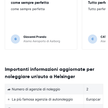
come sempre perfetta
Tutto perfe
come sempre perfetta
Tutto perfett
Giovanni Prando
CATE
G
C
Alamo Aeroporto di Aalborg
Alamo
Importanti informazioni aggiornate per
noleggiare un'auto a Helsingør
🚙 Numero di agenzie di noleggio
2
⭐ La più famosa agenzia di autonoleggio
Europcar