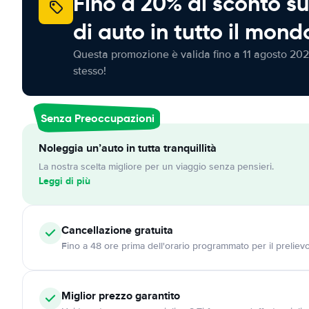
Fino a 20% di sconto su
di auto in tutto il mond
Questa promozione è valida fino a 11 agosto 202
stesso!
Senza Preoccupazioni
Noleggia un’auto in tutta tranquillità
La nostra scelta migliore per un viaggio senza pensieri.
Leggi di più
Cancellazione
gratuita
Fino a 48 ore prima dell'orario programmato per il preliev
Miglior prezzo garantito