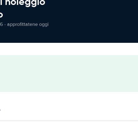
l noleggio
o
6 - approfittatene oggi
o