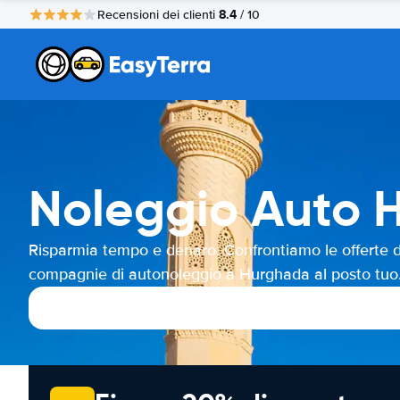
8.4
Recensioni dei clienti
/ 10
Noleggio Auto 
Risparmia tempo e denaro. Confrontiamo le offerte d
compagnie di autonoleggio a Hurghada al posto tuo