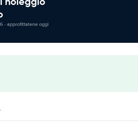
l noleggio
o
6 - approfittatene oggi
o