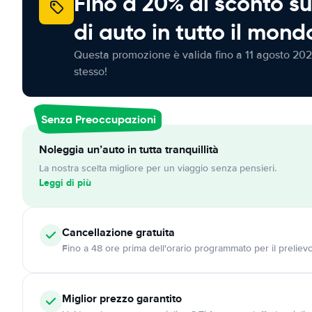
Fino a 20% di sconto su
di auto in tutto il mond
Questa promozione è valida fino a 11 agosto 202
stesso!
Senza Preoccupazioni
Noleggia un’auto in tutta tranquillità
La nostra scelta migliore per un viaggio senza pensieri.
Leggi di più
Cancellazione
gratuita
Fino a 48 ore prima dell'orario programmato per il preliev
Miglior prezzo garantito