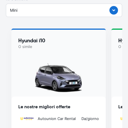
Mini
Hyundai i10
Hyu
O simile
O sim
Le nostre migliori offerte
Le n
Autounion Car Rental
Da
/giorno