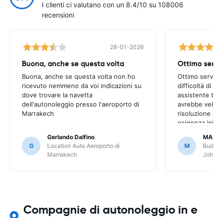
I clienti ci valutano con un 8.4/10 su 108006
recensioni
28-01-2026
Buona, anche se questa volta
Ottimo serv
Buona, anche se questa volta non ho
Ottimo serviz
ricevuto nemmeno da voi indicazioni su
difficoltà di
dove trovare la navetta
assistente t
dell'autonoleggio presso l'aeroporto di
avrebbe veloc
Marrakech
risoluzione d
esigenza inizi
però risolto,
Gerlando Dalfino
MAU
G
Location Auto Aeroporto di
M
Budge
Marrakech
Joha
Compagnie di autonoleggio in e