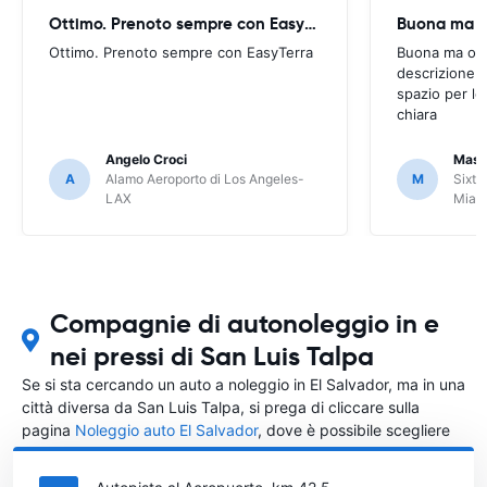
Ottimo. Prenoto sempre con EasyTerra
Buona ma oc
Ottimo. Prenoto sempre con EasyTerra
Buona ma occo
descrizione a
spazio per le
chiara
Angelo Croci
Mass
A
Alamo Aeroporto di Los Angeles-
M
Sixt 
LAX
Miam
Compagnie di autonoleggio in e
nei pressi di San Luis Talpa
Se si sta cercando un auto a noleggio in El Salvador, ma in una
città diversa da San Luis Talpa, si prega di cliccare sulla
pagina
Noleggio auto El Salvador
, dove è possibile scegliere
in quale città in El Salvador si vuole noleggiare l'auto.