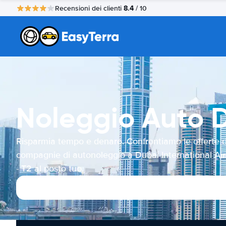
8.4
Recensioni dei clienti
/ 10
Noleggio Auto D
Risparmia tempo e denaro. Confrontiamo le offerte d
compagnie di autonoleggio a Dubai International Air
- T2 al posto tuo.