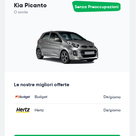
Kia Picanto
Senza Preoccupazioni
O simile
Le nostre migliori offerte
Budget
Da
/giorno
Hertz
Da
/giorno