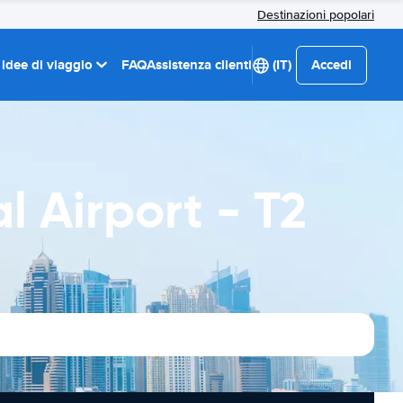
Destinazioni popolari
 idee di viaggio
FAQ
Assistenza clienti
(IT)
Accedi
l Airport - T2