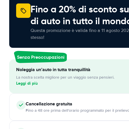
Fino a 20% di sconto su
di auto in tutto il mond
Questa promozione è valida fino a 11 agosto 202
stesso!
Senza Preoccupazioni
Noleggia un’auto in tutta tranquillità
La nostra scelta migliore per un viaggio senza pensieri.
Leggi di più
Cancellazione
gratuita
Fino a 48 ore prima dell'orario programmato per il preliev