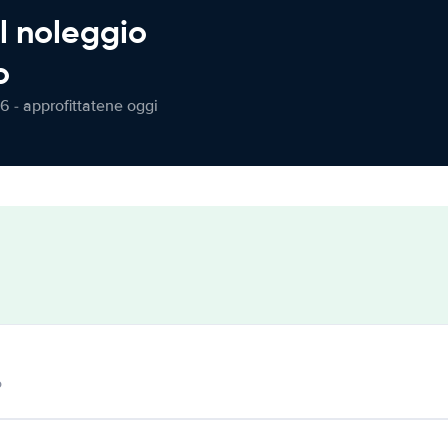
l noleggio
o
6 - approfittatene oggi
o