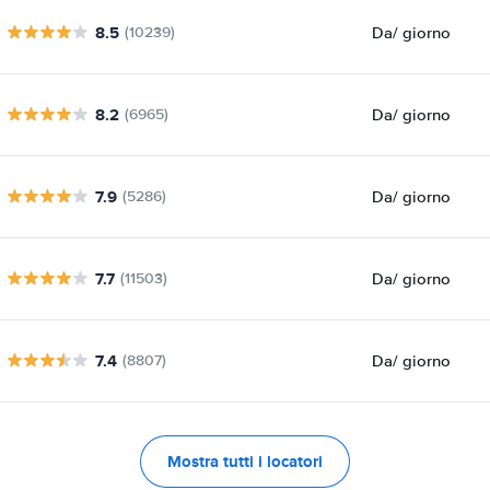
8.5
Da
/ giorno
(10239)
8.2
Da
/ giorno
(6965)
7.9
Da
/ giorno
(5286)
7.7
Da
/ giorno
(11503)
7.4
Da
/ giorno
(8807)
Mostra tutti i locatori