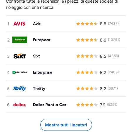
Confronta tutte le recensioni e i prezzi di queste società di
noleggio con una ricerca.
Avis
8.8
(7437)
Europcar
8.6
(10251)
Sixt
8.5
(4356)
Enterprise
8.2
(2409)
Thrifty
8.2
(6971)
Dollar Rent a Car
7.9
(5291)
Mostra tutti i locatori