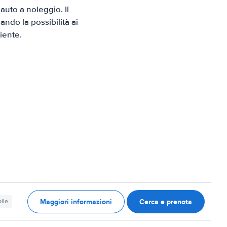
uto a noleggio. Il
ndo la possibilità ai
iente.
Maggiori informazioni
Cerca e prenota
ile