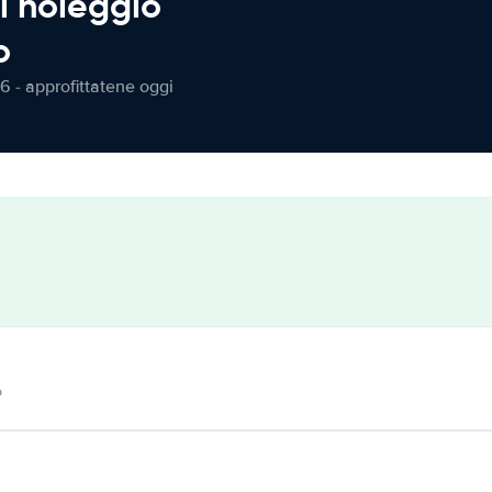
l noleggio
o
6 - approfittatene oggi
o