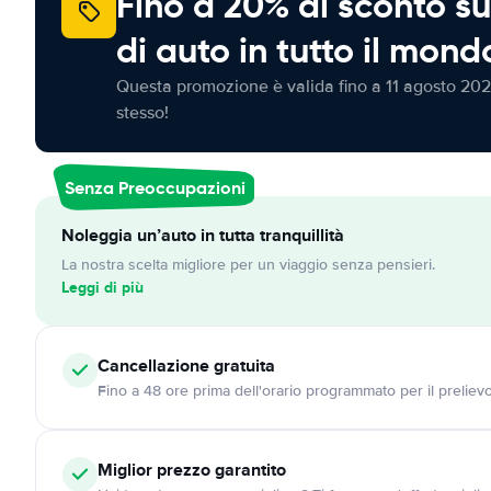
Fino a 20% di sconto su
di auto in tutto il mond
Questa promozione è valida fino a 11 agosto 202
stesso!
Senza Preoccupazioni
Noleggia un’auto in tutta tranquillità
La nostra scelta migliore per un viaggio senza pensieri.
Leggi di più
Cancellazione
gratuita
Fino a 48 ore prima dell'orario programmato per il preliev
Miglior prezzo garantito