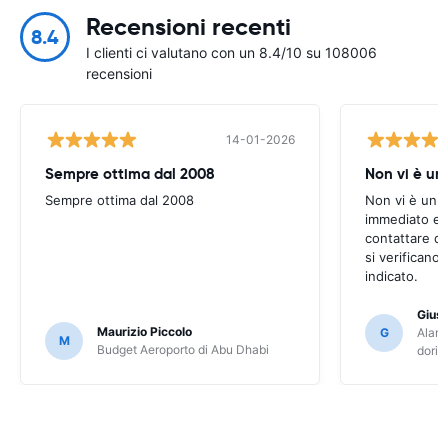
Recensioni recenti
8.4
I clienti ci valutano con un 8.4/10 su 108006
recensioni
14-01-2026
Sempre ottima dal 2008
Non vi è u
Sempre ottima dal 2008
Non vi è un 
immediato e s
contattare q
si verificano
indicato.
Gius
Maurizio Piccolo
G
Alamo
M
Budget Aeroporto di Abu Dhabi
dori