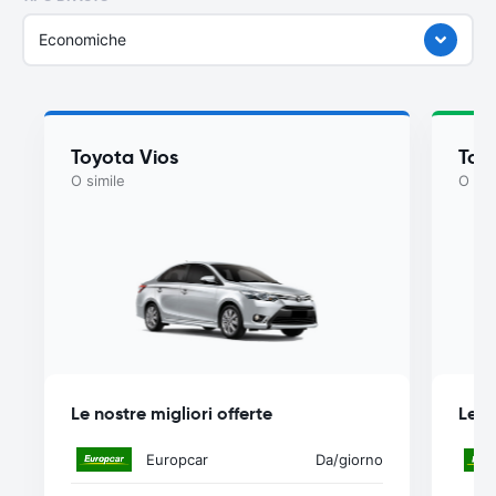
Economiche
Toyota Vios
Toy
O simile
O sim
Le nostre migliori offerte
Le n
Europcar
Da
/giorno