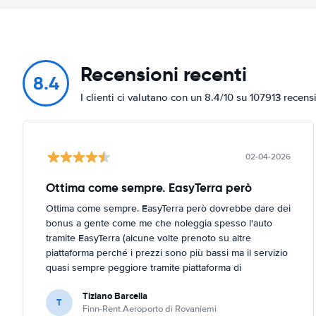
Recensioni recenti
8.4
I clienti ci valutano con un 8.4/10 su 107913 recens
02-04-2026
Ottima come sempre. EasyTerra però
Ottima come sempre. EasyTerra però dovrebbe dare dei
bonus a gente come me che noleggia spesso l'auto
tramite EasyTerra (alcune volte prenoto su altre
piattaforma perché i prezzi sono più bassi ma il servizio
quasi sempre peggiore tramite piattaforma di
prenotazione (EasyTerra è più semplice e chiaro)
Tiziano Barcella
T
Finn-Rent Aeroporto di Rovaniemi