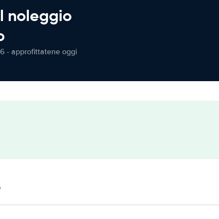
l noleggio
o
6 - approfittatene oggi
o