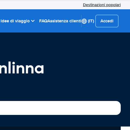
Destinazioni popolari
 idee di viaggio
FAQ
Assistenza clienti
(IT)
Accedi
nlinna