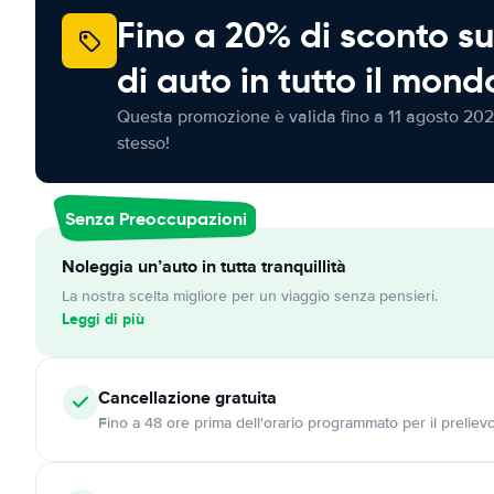
Fino a 20% di sconto su
di auto in tutto il mond
Questa promozione è valida fino a 11 agosto 202
stesso!
Senza Preoccupazioni
Noleggia un’auto in tutta tranquillità
La nostra scelta migliore per un viaggio senza pensieri.
Leggi di più
Cancellazione
gratuita
Fino a 48 ore prima dell'orario programmato per il preliev