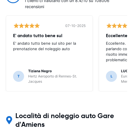
I clienti ci valutano con un 8.4/10 su 108006
recensioni
07-10-2025
E' andato tutto bene sul
E' andato tutto bene sul sito per la
Eccellente. C
prenotazione del noleggio auto
parlando con
risolto imme
problematica 
Tiziana Negro
LUCA
T
Hertz Aeroporto di Rennes-St.
L
Europ
Jacques
Meri
Località di noleggio auto Gare
d'Amiens