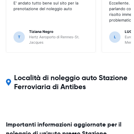
E' andato tutto bene sul sito per la
Eccellente. C
prenotazione del noleggio auto
parlando con
risolto imme
problematica 
Tiziana Negro
LUCA
T
Hertz Aeroporto di Rennes-St.
L
Europ
Jacques
Meri
Località di noleggio auto Stazione
Ferroviaria di Antibes
Importanti informazioni aggiornate per il
noleggio di un'auto presso Stazione