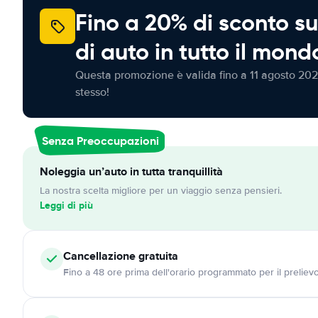
Fino a 20% di sconto su
di auto in tutto il mond
Questa promozione è valida fino a 11 agosto 202
stesso!
Senza Preoccupazioni
Noleggia un’auto in tutta tranquillità
La nostra scelta migliore per un viaggio senza pensieri.
Leggi di più
Cancellazione
gratuita
Fino a 48 ore prima dell'orario programmato per il preliev