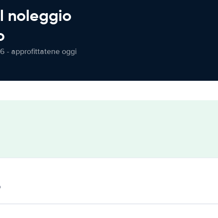
l noleggio
o
6 - approfittatene oggi
o