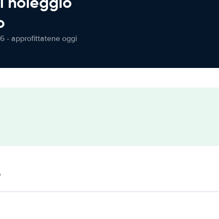
l noleggio
o
6 - approfittatene oggi
o