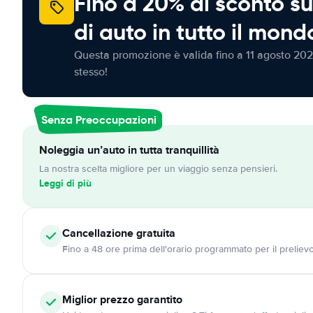
Fino a 20% di sconto su
di auto in tutto il mond
Questa promozione è valida fino a 11 agosto 202
stesso!
Senza Preoccupazioni
Noleggia un’auto in tutta tranquillità
La nostra scelta migliore per un viaggio senza pensieri.
Leggi di più
Cancellazione
gratuita
Fino a 48 ore prima dell'orario programmato per il preliev
Miglior prezzo garantito