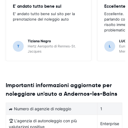
E' andato tutto bene sul
E' andato tutto bene sul sito per la
Eccellente. C
prenotazione del noleggio auto
parlando con
risolto imme
problematica 
Tiziana Negro
LUCA
T
Hertz Aeroporto di Rennes-St.
L
Europ
Jacques
Meri
Importanti informazioni aggiornate per
noleggiare un'auto a Andernos-les-Bains
🚙 Numero di agenzie di noleggio
1
🏆 L'agenzia di autonoleggio con più
Enterprise
valutazioni positive