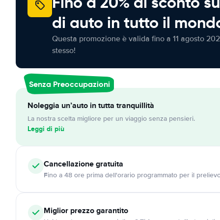
Fino a 20% di sconto su
di auto in tutto il mond
Questa promozione è valida fino a 11 agosto 202
stesso!
Senza Preoccupazioni
Noleggia un’auto in tutta tranquillità
La nostra scelta migliore per un viaggio senza pensieri.
Leggi di più
Cancellazione
gratuita
Fino a 48 ore prima dell'orario programmato per il preliev
Miglior prezzo garantito