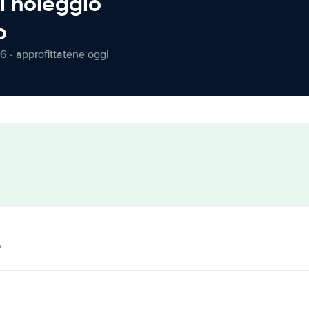
l noleggio
o
6 - approfittatene oggi
o