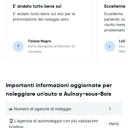
E' andato tutto bene sul
E' andato tutto bene sul sito per la
Eccellente. C
prenotazione del noleggio auto
parlando con
risolto imme
problematica 
Tiziana Negro
LUCA
T
Hertz Aeroporto di Rennes-St.
L
Europ
Jacques
Meri
Importanti informazioni aggiornate per
noleggiare un'auto a Aulnay-sous-Bois
🚙 Numero di agenzie di noleggio
1
🏆 L'agenzia di autonoleggio con più valutazioni
Hertz
positive