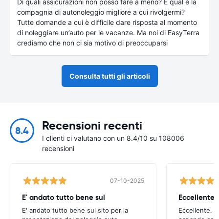
Di quali assicurazioni non posso fare a meno? E qual è la
compagnia di autonoleggio migliore a cui rivolgermi?
Tutte domande a cui è difficile dare risposta al momento
di noleggiare un’auto per le vacanze. Ma noi di EasyTerra
crediamo che non ci sia motivo di preoccuparsi
Consulta tutti gli articoli
Recensioni recenti
8.4
I clienti ci valutano con un 8.4/10 su 108006
recensioni
07-10-2025
E' andato tutto bene sul
E' andato tutto bene sul sito per la
Eccellente. C