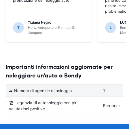
prenotazione del noleggio auto
parlando con
risolto imme
problematica 
Tiziana Negro
LUCA
T
Hertz Aeroporto di Rennes-St.
L
Europ
Jacques
Meri
Importanti informazioni aggiornate per
noleggiare un'auto a Bondy
🚙 Numero di agenzie di noleggio
1
🏆 L'agenzia di autonoleggio con più
Europcar
valutazioni positive