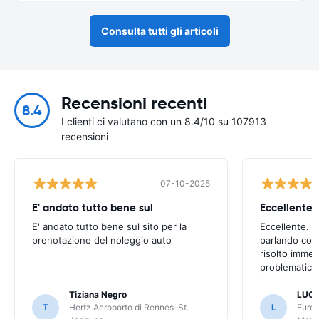
Consulta tutti gli articoli
Recensioni recenti
8.4
I clienti ci valutano con un 8.4/10 su 107913
recensioni
07-10-2025
E' andato tutto bene sul
E' andato tutto bene sul sito per la
Eccellente. C
prenotazione del noleggio auto
parlando con
risolto imme
problematica 
Tiziana Negro
LUCA
T
Hertz Aeroporto di Rennes-St.
L
Europ