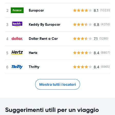
Europcar
8.1
(10239)
Keddy By Europcar
6.8
(4316)
Dollar Rent a Car
7.1
(5286)
Hertz
8.4
(8807)
Thrifty
8.4
(6965)
Mostra tutti i locatori
Suggerimenti utili per un viaggio