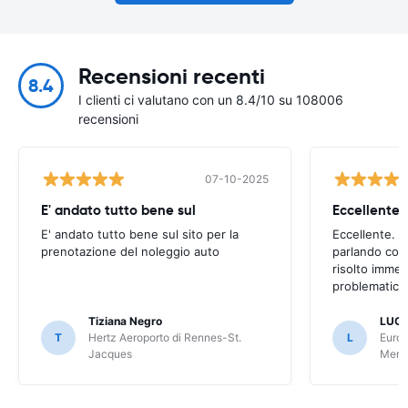
Recensioni recenti
8.4
I clienti ci valutano con un 8.4/10 su 108006
recensioni
07-10-2025
E' andato tutto bene sul
E' andato tutto bene sul sito per la
Eccellente. C
prenotazione del noleggio auto
parlando con
risolto imme
problematica 
Tiziana Negro
LUCA
T
Hertz Aeroporto di Rennes-St.
L
Europ
Jacques
Meri