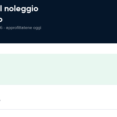
l noleggio
o
6 - approfittatene oggi
o