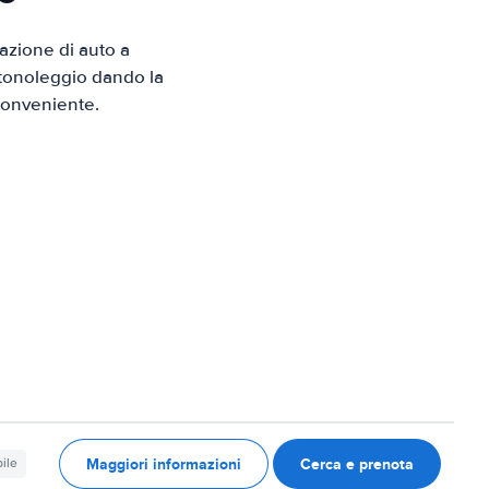
zione di auto a
utonoleggio dando la
 conveniente.
Maggiori informazioni
Cerca e prenota
ile