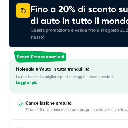
Fino a 20% di sconto su
di auto in tutto il mond
Questa promozione è valida fino a 11 agosto 202
stesso!
Senza Preoccupazioni
Noleggia un’auto in tutta tranquillità
La nostra scelta migliore per un viaggio senza pensieri.
Leggi di più
Cancellazione
gratuita
Fino a 48 ore prima dell'orario programmato per il preliev