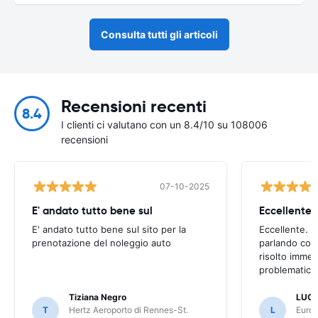
Consulta tutti gli articoli
Recensioni recenti
8.4
I clienti ci valutano con un 8.4/10 su 108006
recensioni
07-10-2025
E' andato tutto bene sul
E' andato tutto bene sul sito per la
Eccellente. C
prenotazione del noleggio auto
parlando con
risolto imme
problematica 
Tiziana Negro
LUCA
T
Hertz Aeroporto di Rennes-St.
L
Europ