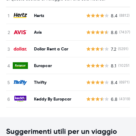
Hertz
8.4
(8812)
Avis
8.6
(7437)
Dollar Rent a Car
7.2
(5291)
Europcar
8.1
(10251)
Thrifty
8.4
(6971)
Keddy By Europcar
6.8
(4319)
Suggerimenti utili per un viaggio