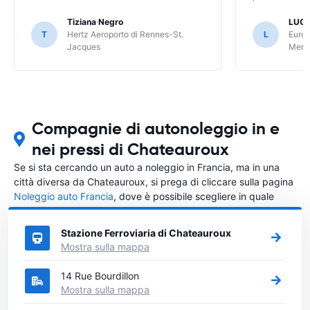
Tiziana Negro
LUCA
T
Hertz Aeroporto di Rennes-St.
L
Europ
Jacques
Meri
Compagnie di autonoleggio in e
nei pressi di Chateauroux
Se si sta cercando un auto a noleggio in Francia, ma in una
città diversa da Chateauroux, si prega di cliccare sulla pagina
Noleggio auto Francia
, dove è possibile scegliere in quale
città in Francia si vuole noleggiare l'auto.
Stazione Ferroviaria di Chateauroux
Mostra sulla mappa
14 Rue Bourdillon
Mostra sulla mappa