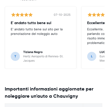
07-10-2025
E' andato tutto bene sul
E' andato tutto bene sul sito per la
Eccellente. C
prenotazione del noleggio auto
parlando con
risolto imme
problematica 
Tiziana Negro
LUCA
T
Hertz Aeroporto di Rennes-St.
L
Europ
Jacques
Meri
Importanti informazioni aggiornate per
noleggiare un'auto a Chauvigny