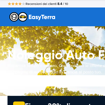
8.4
Recensioni dei clienti
/ 10
Noleggio Auto F
Risparmia tempo e denaro. Confrontiamo le offerte d
compagnie di autonoleggio in Francia al posto tuo.