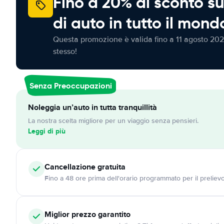
Fino a 20% di sconto su
di auto in tutto il mond
Questa promozione è valida fino a 11 agosto 202
stesso!
Senza Preoccupazioni
Noleggia un’auto in tutta tranquillità
La nostra scelta migliore per un viaggio senza pensieri.
Leggi di più
Cancellazione
gratuita
Fino a 48 ore prima dell'orario programmato per il preliev
Miglior prezzo garantito