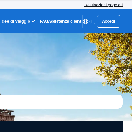
Destinazioni popolari
 idee di viaggio
FAQ
Assistenza clienti
(IT)
Accedi