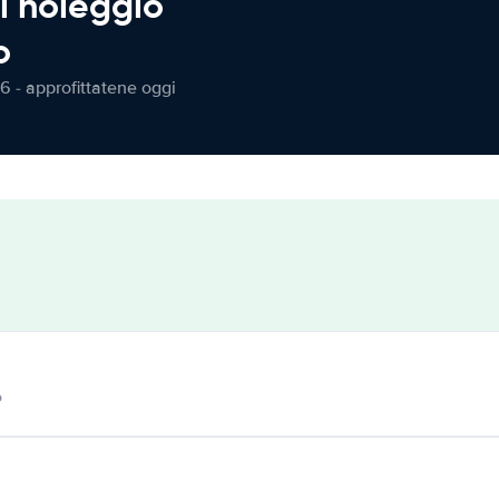
l noleggio
o
6 - approfittatene oggi
o