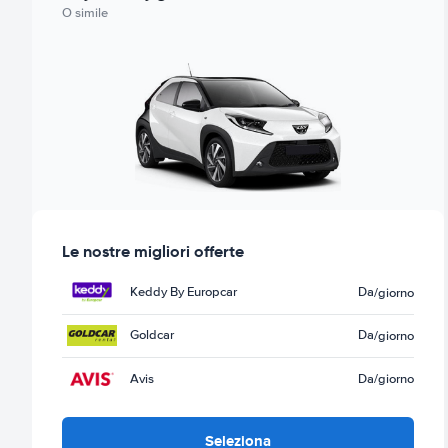
O simile
Le nostre migliori offerte
Keddy By Europcar
Da
/giorno
Goldcar
Da
/giorno
Avis
Da
/giorno
Seleziona