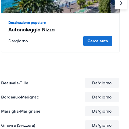
Destinazione popolare
Autonoleggio Nizza
Cerca auto
Da
/giorno
Beauvais-Tille
Da
/giorno
i Bordeaux-Merignac
Da
/giorno
 Marsiglia-Marignane
Da
/giorno
Ginevra (Svizzera)
Da
/giorno