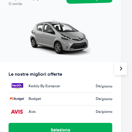
O simile
Le nostre migliori offerte
Keddy By Europcar
Da
/giorno
Budget
Da
/giorno
Avis
Da
/giorno
Seleziona