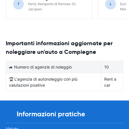
T
Hertz Aeroporto di Rennes-St.
L
Europ
Jacques
Meri
Importanti informazioni aggiornate per
noleggiare un'auto a Compiegne
🚙 Numero di agenzie di noleggio
10
🏆 L'agenzia di autonoleggio con più
Rent a
valutazioni positive
car
Informazioni pratiche
Valuta