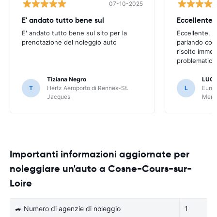
07-10-2025
E' andato tutto bene sul
E' andato tutto bene sul sito per la
Eccellente. C
prenotazione del noleggio auto
parlando con
risolto imme
problematica 
Tiziana Negro
LUCA
T
Hertz Aeroporto di Rennes-St.
L
Europ
Jacques
Meri
Importanti informazioni aggiornate per
noleggiare un'auto a Cosne-Cours-sur-
Loire
🚙 Numero di agenzie di noleggio
1