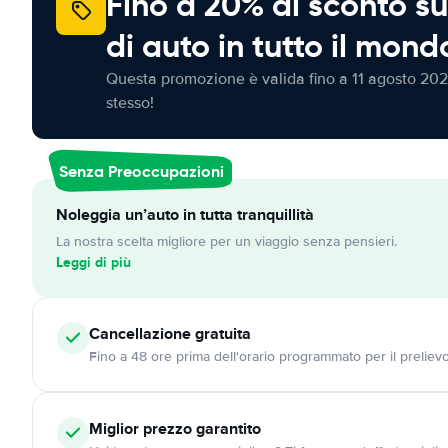
Fino a 20% di sconto su
di auto in tutto il mond
Questa promozione è valida fino a 11 agosto 202
stesso!
Senza Preoccupazioni
Noleggia un’auto in tutta tranquillità
La nostra scelta migliore per un viaggio senza pensieri.
Leggi di più
Cancellazione
gratuita
Fino a 48 ore prima dell'orario programmato per il preliev
Miglior prezzo garantito