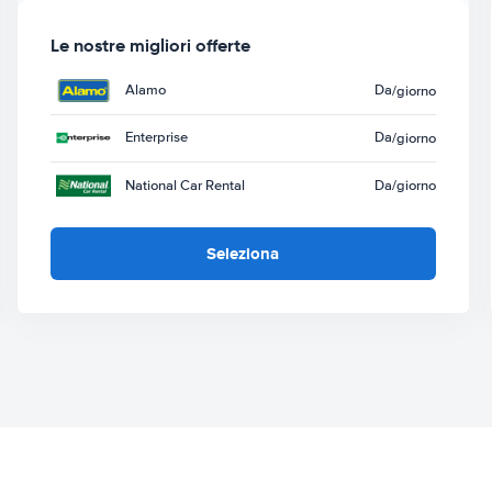
Le nostre migliori offerte
Alamo
Da
/giorno
Enterprise
Da
/giorno
National Car Rental
Da
/giorno
Seleziona