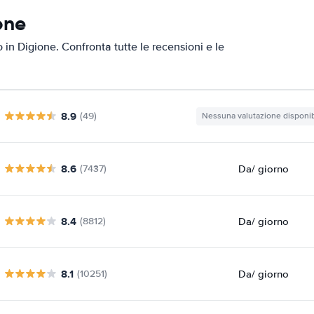
one
o in Digione. Confronta tutte le recensioni e le
8.9
(49)
Nessuna valutazione disponib
8.6
Da
/ giorno
(7437)
8.4
Da
/ giorno
(8812)
8.1
Da
/ giorno
(10251)