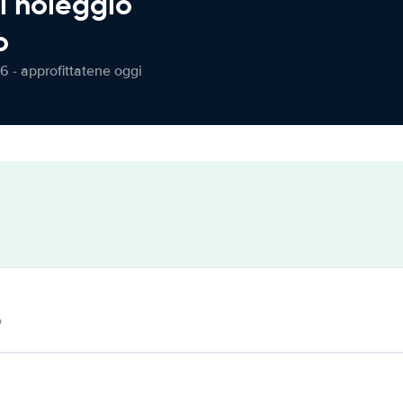
l noleggio
o
6 - approfittatene oggi
o