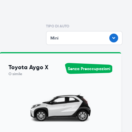
TIPO DI AUTO
Mini
Toyota Aygo X
Senza Preoccupazioni
O simile