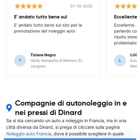
07-10-2025
E' andato tutto bene sul
E' andato tutto bene sul sito per la
Eccellente. C
prenotazione del noleggio auto
parlando con
risolto imme
problematica 
Tiziana Negro
LUCA
T
Hertz Aeroporto di Rennes-St.
L
Europ
Jacques
Meri
Compagnie di autonoleggio in e
nei pressi di Dinard
Se si sta cercando un auto a noleggio in Francia, ma in una
città diversa da Dinard, si prega di cliccare sulla pagina
Noleggio auto Francia
, dove è possibile scegliere in quale