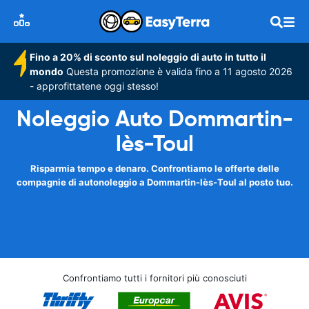
Fino a 20% di sconto sul noleggio di auto in tutto il
mondo
Questa promozione è valida fino a 11 agosto 2026
- approfittatene oggi stesso!
Noleggio Auto Dommartin-
lès-Toul
Risparmia tempo e denaro. Confrontiamo le offerte delle
compagnie di autonoleggio a Dommartin-lès-Toul al posto tuo.
Confrontiamo tutti i fornitori più conosciuti