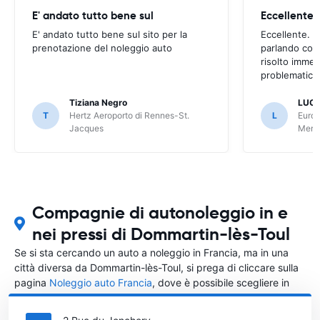
E' andato tutto bene sul
E' andato tutto bene sul sito per la
Eccellente. C
prenotazione del noleggio auto
parlando con
risolto imme
problematica 
Tiziana Negro
LUCA
T
Hertz Aeroporto di Rennes-St.
L
Europ
Jacques
Meri
Compagnie di autonoleggio in e
nei pressi di Dommartin-lès-Toul
Se si sta cercando un auto a noleggio in Francia, ma in una
città diversa da Dommartin-lès-Toul, si prega di cliccare sulla
pagina
Noleggio auto Francia
, dove è possibile scegliere in
quale città in Francia si vuole noleggiare l'auto.