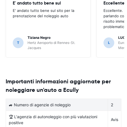
E' andato tutto bene sul
E' andato tutto bene sul sito per la
Eccellente. C
prenotazione del noleggio auto
parlando con
risolto imme
problematica 
Tiziana Negro
LUCA
T
Hertz Aeroporto di Rennes-St.
L
Europ
Jacques
Meri
Importanti informazioni aggiornate per
noleggiare un'auto a Ecully
🚙 Numero di agenzie di noleggio
2
🏆 L'agenzia di autonoleggio con più valutazioni
Avis
positive