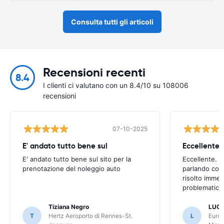
Consulta tutti gli articoli
Recensioni recenti
8.4
I clienti ci valutano con un 8.4/10 su 108006
recensioni
07-10-2025
E' andato tutto bene sul
E' andato tutto bene sul sito per la
Eccellente. C
prenotazione del noleggio auto
parlando con
risolto imme
problematica 
Tiziana Negro
LUCA
T
Hertz Aeroporto di Rennes-St.
L
Europ