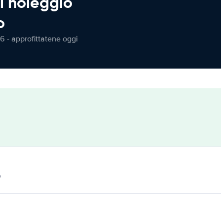
l noleggio
o
6 - approfittatene oggi
o