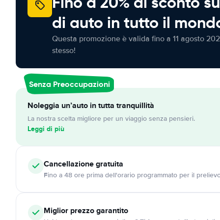
Fino a 20% di sconto su
di auto in tutto il mond
Questa promozione è valida fino a 11 agosto 202
stesso!
Senza Preoccupazioni
Noleggia un’auto in tutta tranquillità
La nostra scelta migliore per un viaggio senza pensieri.
Leggi di più
Cancellazione
gratuita
Fino a 48 ore prima dell'orario programmato per il preliev
Miglior prezzo garantito