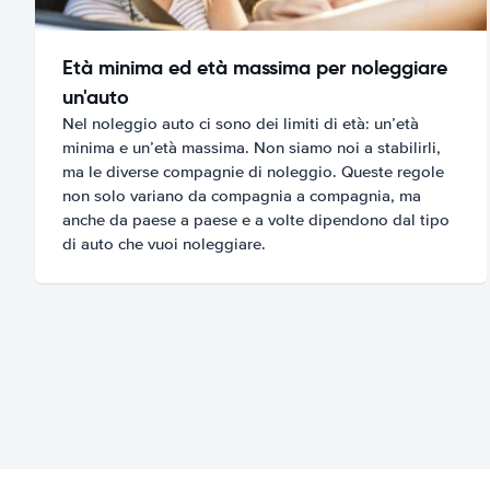
Età minima ed età massima per noleggiare
un'auto
Nel noleggio auto ci sono dei limiti di età: un’età
minima e un’età massima. Non siamo noi a stabilirli,
ma le diverse compagnie di noleggio. Queste regole
non solo variano da compagnia a compagnia, ma
anche da paese a paese e a volte dipendono dal tipo
di auto che vuoi noleggiare.