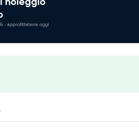
l noleggio
o
6 - approfittatene oggi
o