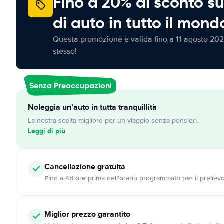
Fino a 20% di sconto su
di auto in tutto il mond
Questa promozione è valida fino a 11 agosto 202
stesso!
Senza Preoccupazioni
Noleggia un’auto in tutta tranquillità
La nostra scelta migliore per un viaggio senza pensieri.
Leggi di più
Cancellazione
gratuita
Fino a 48 ore prima dell'orario programmato per il preliev
Miglior prezzo garantito