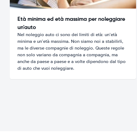
Età minima ed età massima per noleggiare
un'auto
Nel noleggio auto ci sono dei limiti di età: un’età
minima e un’età massima. Non siamo noi a stabilirli,
ma le diverse compagnie di noleggio. Queste regole
non solo variano da compagnia a compagnia, ma
anche da paese a paese e a volte dipendono dal tipo
di auto che vuoi noleggiare.