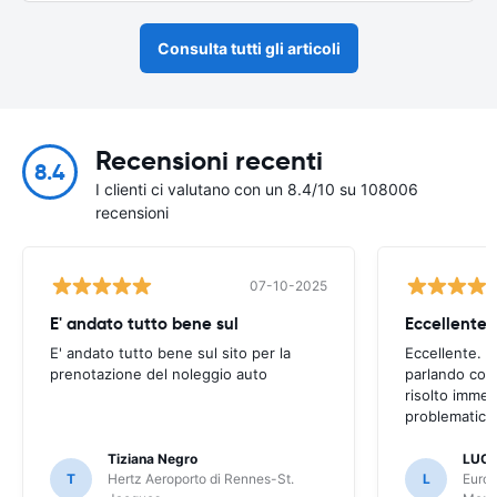
Consulta tutti gli articoli
Recensioni recenti
8.4
I clienti ci valutano con un 8.4/10 su 108006
recensioni
07-10-2025
E' andato tutto bene sul
E' andato tutto bene sul sito per la
Eccellente. C
prenotazione del noleggio auto
parlando con
risolto imme
problematica 
Tiziana Negro
LUCA
T
Hertz Aeroporto di Rennes-St.
L
Europ