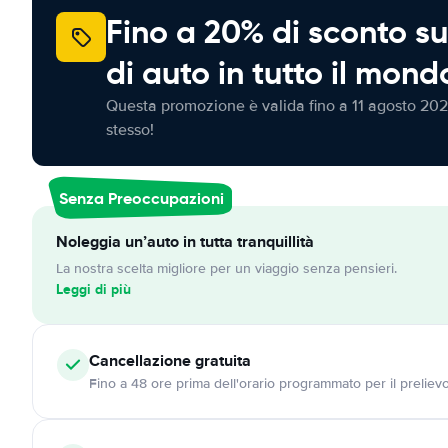
Fino a 20% di sconto su
di auto in tutto il mond
Questa promozione è valida fino a 11 agosto 202
stesso!
Senza Preoccupazioni
Noleggia un’auto in tutta tranquillità
La nostra scelta migliore per un viaggio senza pensieri.
Leggi di più
Cancellazione
gratuita
Fino a 48 ore prima dell'orario programmato per il preliev