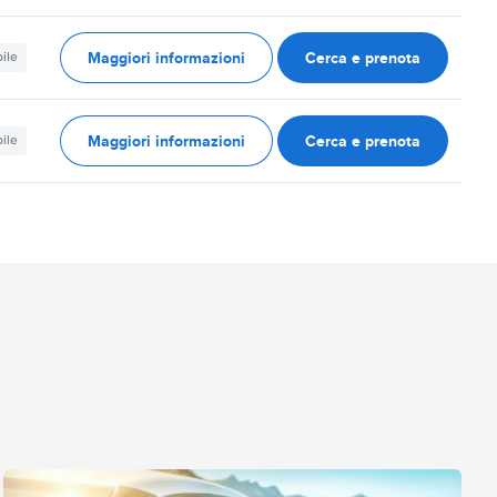
Maggiori informazioni
Cerca e prenota
ile
Maggiori informazioni
Cerca e prenota
ile