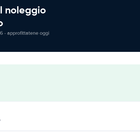
l noleggio
o
6 - approfittatene oggi
o