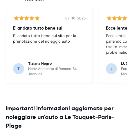
07-10-2025
E' andato tutto bene sul
E' andato tutto bene sul sito per la
Eccellente. C
prenotazione del noleggio auto
parlando con
risolto imme
problematica 
Tiziana Negro
LUCA
T
Hertz Aeroporto di Rennes-St.
L
Europ
Jacques
Meri
Importanti informazioni aggiornate per
noleggiare un'auto a Le Touquet-Paris-
Plage