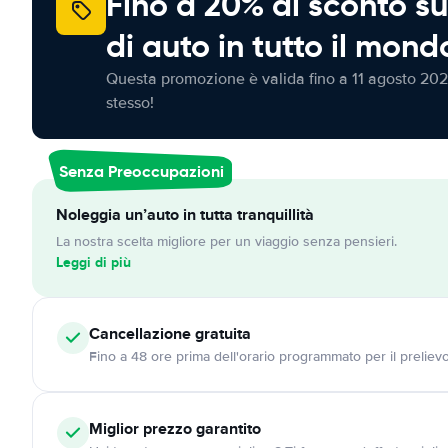
Fino a 20% di sconto su
di auto in tutto il mond
Questa promozione è valida fino a 11 agosto 202
stesso!
Senza Preoccupazioni
Noleggia un’auto in tutta tranquillità
La nostra scelta migliore per un viaggio senza pensieri.
Leggi di più
Cancellazione
gratuita
Fino a 48 ore prima dell'orario programmato per il preliev
Miglior prezzo garantito