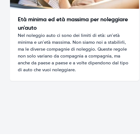
Età minima ed età massima per noleggiare
un'auto
Nel noleggio auto ci sono dei limiti di età: un’età
minima e un’età massima. Non siamo noi a stabilirli,
ma le diverse compagnie di noleggio. Queste regole
non solo variano da compagnia a compagnia, ma
anche da paese a paese e a volte dipendono dal tipo
di auto che vuoi noleggiare.