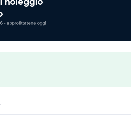
l noleggio
o
6 - approfittatene oggi
o