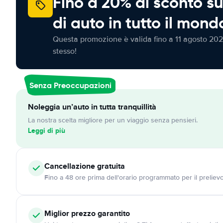
Fino a 20% di sconto su
di auto in tutto il mond
Questa promozione è valida fino a 11 agosto 202
stesso!
Senza Preoccupazioni
Noleggia un’auto in tutta tranquillità
La nostra scelta migliore per un viaggio senza pensieri.
Leggi di più
Cancellazione
gratuita
Fino a 48 ore prima dell'orario programmato per il preliev
Miglior prezzo garantito