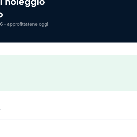
l noleggio
o
6 - approfittatene oggi
o