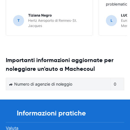
problematica 
Tiziana Negro
LUCA
T
Hertz Aeroporto di Rennes-St.
L
Europ
Jacques
Meri
Importanti informazioni aggiornate per
noleggiare un'auto a Machecoul
🚙 Numero di agenzie di noleggio
0
Informazioni pratiche
Valuta