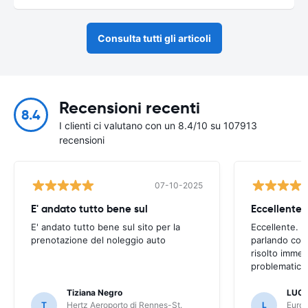
Consulta tutti gli articoli
Recensioni recenti
8.4
I clienti ci valutano con un 8.4/10 su 107913
recensioni
07-10-2025
E' andato tutto bene sul
E' andato tutto bene sul sito per la
Eccellente. C
prenotazione del noleggio auto
parlando con
risolto imme
problematica 
Tiziana Negro
LUCA
T
Hertz Aeroporto di Rennes-St.
L
Europ