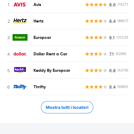
Avis
8.6
(7427)
Hertz
8.4
(8807)
Europcar
8.1
(10239)
Dollar Rent a Car
7.1
(5286)
Keddy By Europcar
6.8
(4316)
Thrifty
8.4
(6965)
Mostra tutti i locatori