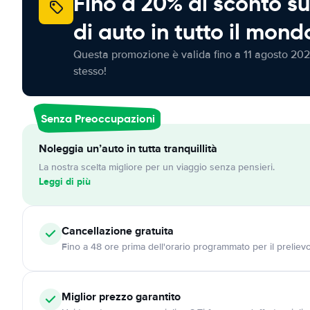
Fino a 20% di sconto su
di auto in tutto il mond
Questa promozione è valida fino a 11 agosto 202
stesso!
Senza Preoccupazioni
Noleggia un’auto in tutta tranquillità
La nostra scelta migliore per un viaggio senza pensieri.
Leggi di più
Cancellazione
gratuita
Fino a 48 ore prima dell'orario programmato per il preliev
Miglior prezzo garantito