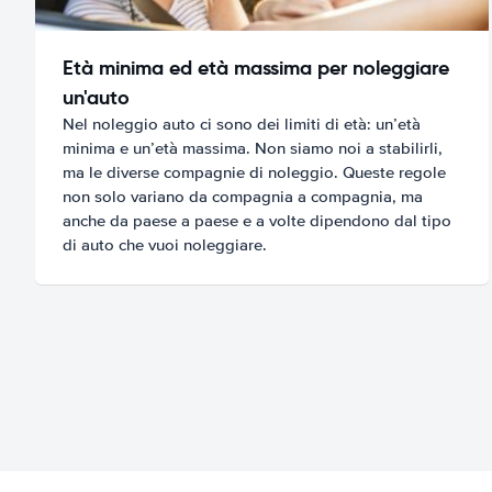
Età minima ed età massima per noleggiare
un'auto
Nel noleggio auto ci sono dei limiti di età: un’età
minima e un’età massima. Non siamo noi a stabilirli,
ma le diverse compagnie di noleggio. Queste regole
non solo variano da compagnia a compagnia, ma
anche da paese a paese e a volte dipendono dal tipo
di auto che vuoi noleggiare.