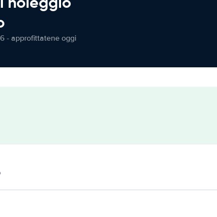
l noleggio
o
6 - approfittatene oggi
o