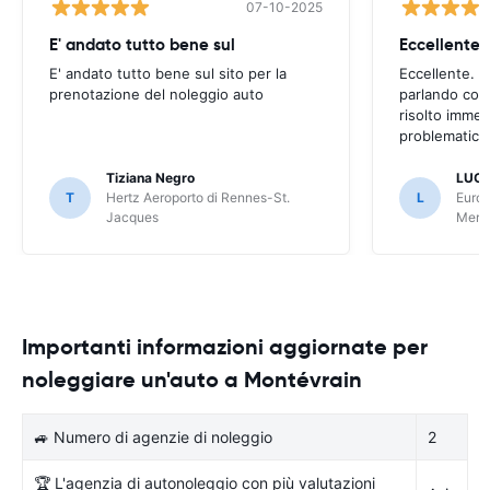
07-10-2025
E' andato tutto bene sul
E' andato tutto bene sul sito per la
Eccellente. C
prenotazione del noleggio auto
parlando con
risolto imme
problematica 
Tiziana Negro
LUCA
T
Hertz Aeroporto di Rennes-St.
L
Europ
Jacques
Meri
Importanti informazioni aggiornate per
noleggiare un'auto a Montévrain
🚙 Numero di agenzie di noleggio
2
🏆 L'agenzia di autonoleggio con più valutazioni