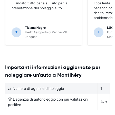
E' andato tutto bene sul sito per la
Eccellente. C
prenotazione del noleggio auto
parlando con
risolto imme
problematica 
Tiziana Negro
LUCA
T
Hertz Aeroporto di Rennes-St.
L
Europ
Jacques
Meri
Importanti informazioni aggiornate per
noleggiare un'auto a Montlhéry
🚙 Numero di agenzie di noleggio
1
🏆 L'agenzia di autonoleggio con più valutazioni
Avis
positive