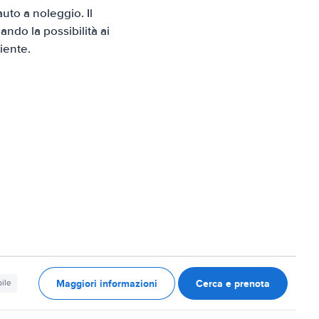
to a noleggio. Il
ndo la possibilità ai
iente.
Maggiori informazioni
Cerca e prenota
ile