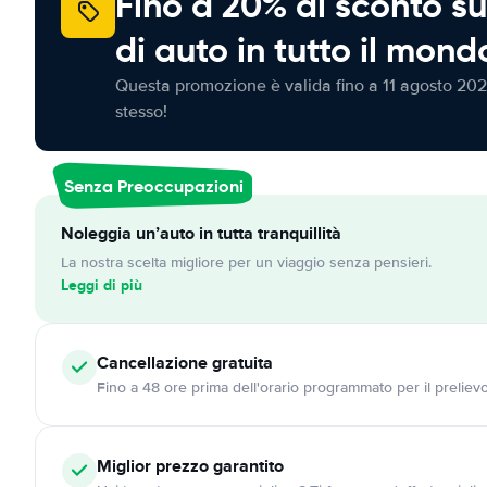
Fino a 20% di sconto su
di auto in tutto il mond
Questa promozione è valida fino a 11 agosto 202
stesso!
Senza Preoccupazioni
Noleggia un’auto in tutta tranquillità
La nostra scelta migliore per un viaggio senza pensieri.
Leggi di più
Cancellazione
gratuita
Fino a 48 ore prima dell'orario programmato per il preliev
Miglior prezzo garantito