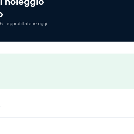
l noleggio
o
6 - approfittatene oggi
o