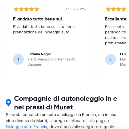
07-10-2025
E' andato tutto bene sul
E' andato tutto bene sul sito per la
Eccellente. C
prenotazione del noleggio auto
parlando con
risolto imme
problematica 
Tiziana Negro
LUCA
T
Hertz Aeroporto di Rennes-St.
L
Europ
Jacques
Meri
Compagnie di autonoleggio in e
nei pressi di Muret
Se si sta cercando un auto a noleggio in Francia, ma in una
città diversa da Muret, si prega di cliccare sulla pagina
Noleggio auto Francia
, dove è possibile scegliere in quale