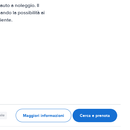
uto a noleggio. Il
ndo la possibilità ai
iente.
Maggiori informazioni
Cerca e prenota
ile