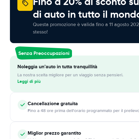
Fino a 20% di sconto su
di auto in tutto il mond
Questa promozione è valida fino a 11 agosto 202
stesso!
Senza Preoccupazioni
Noleggia un’auto in tutta tranquillità
La nostra scelta migliore per un viaggio senza pensieri.
Leggi di più
Cancellazione
gratuita
Fino a 48 ore prima dell'orario programmato per il preliev
Miglior prezzo garantito