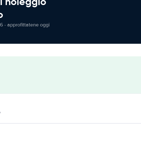
l noleggio
o
6 - approfittatene oggi
o