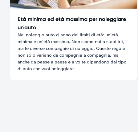
Età minima ed età massima per noleggiare
un'auto
Nel noleggio auto ci sono dei limiti di età: un’età
minima e un’età massima. Non siamo noi a stabilirli,
ma le diverse compagnie di noleggio. Queste regole
non solo variano da compagnia a compagnia, ma
anche da paese a paese e a volte dipendono dal tipo
di auto che vuoi noleggiare.